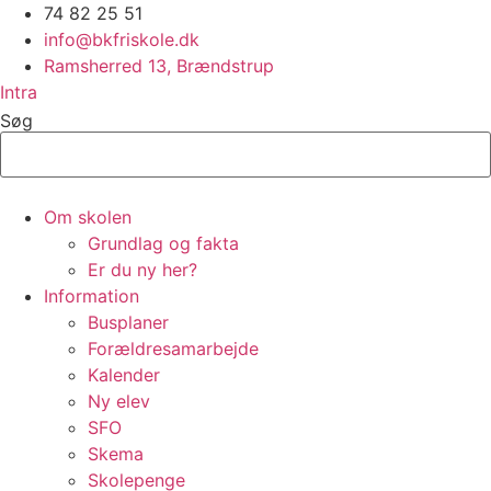
Videre
74 82 25 51
til
info@bkfriskole.dk
indhold
Ramsherred 13, Brændstrup
Intra
Søg
Om skolen
Grundlag og fakta
Er du ny her?
Information
Busplaner
Forældresamarbejde
Kalender
Ny elev
SFO
Skema
Skolepenge