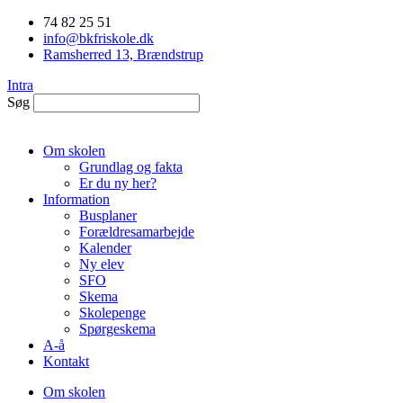
Videre
74 82 25 51
til
info@bkfriskole.dk
indhold
Ramsherred 13, Brændstrup
Intra
Søg
Om skolen
Grundlag og fakta
Er du ny her?
Information
Busplaner
Forældresamarbejde
Kalender
Ny elev
SFO
Skema
Skolepenge
Spørgeskema
A-å
Kontakt
Om skolen