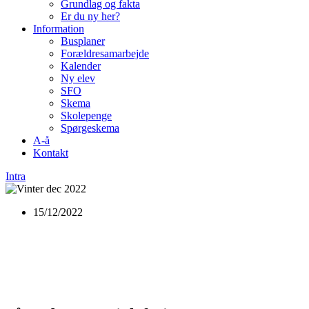
Grundlag og fakta
Er du ny her?
Information
Busplaner
Forældresamarbejde
Kalender
Ny elev
SFO
Skema
Skolepenge
Spørgeskema
A-å
Kontakt
Intra
15/12/2022